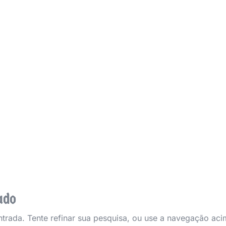
Sobre
Programas
Eventos
Inscrições
ravana Missioná
ado
ntrada. Tente refinar sua pesquisa, ou use a navegação ac